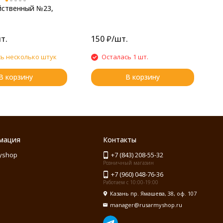
йственный №23,
т.
150
₽
/
шт.
3
ь несколько штук
Осталась 1 шт.
В корзину
В корзину
мация
Контакты
yshop
+7 (843) 208-55-32
Розничный магазин
+7 (960) 048-76-36
Работаем с 10:00-19:00
Казань пр. Ямашева, 38, оф. 107
manager@rusarmyshop.ru