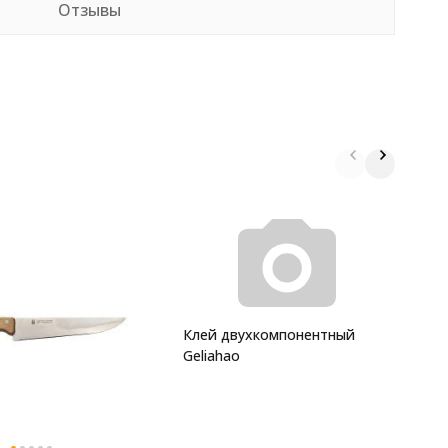
Отзывы
Н
м
Клей двухкомпонентный
Geliahao