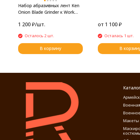
Набор абразивных лент Ken
Onion Blade Grinder к Work
Sharp 25x457мм (600 грит,
1 200
₽
/
шт.
от
1 100
₽
5штук)
Осталось 2 шт.
Осталась 1 шт.
В корзину
В корзин
Катало
Армейск
Военная
Военное
Макеты 
Маскиро
костюм