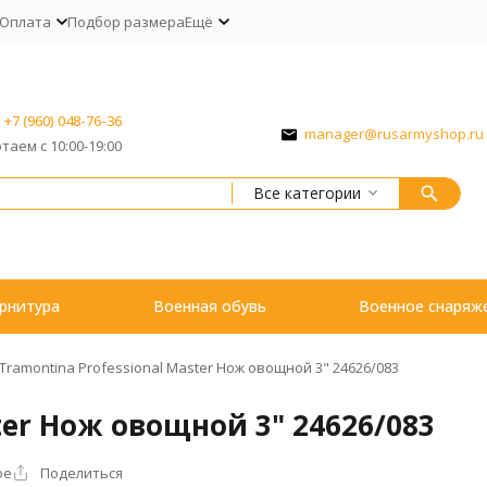
Оплата
Подбор размера
Ещё
+7 (960) 048-76-36
manager@rusarmyshop.ru
таем с 10:00-19:00
Все категории
рнитура
Военная обувь
Военное снаряж
Tramontina Professional Master Нож овощной 3" 24626/083
ter Нож овощной 3" 24626/083
ое
Поделиться