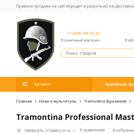
Правила продажи на сайте
Кредит и расрочка
О нас
Доставка
+7 (843) 208-55-32
Розничный магазин
Рабо
Каталог
Армейская фу
Главная
Ножи и мультитулы
Tramontina (Бразилия)
Tramontina Professional Mas
К сравнению
Написать отзыв
В избранн
Бренд: