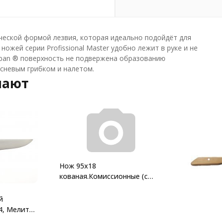
ческой формой лезвия, которая идеально подойдёт для
ожей серии Profissional Master удобно лежит в руке и не
oban ® поверхность не подвержена образованию
есневым грибком и налетом.
пают
Нож 95х18
кованая.Комиссионные (с
коллекции)
й
4, Мелита-