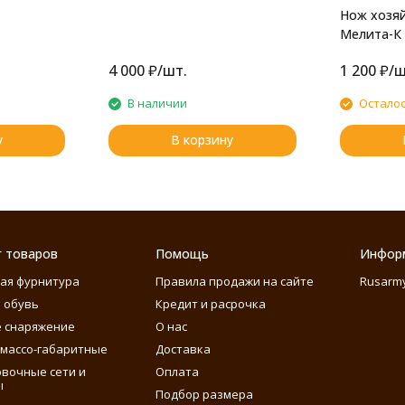
Нож хозя
Мелита-К
4 000
₽
/
шт.
1 200
₽
/
ш
В наличии
Осталос
у
В корзину
г товаров
Помощь
Инфор
ая фурнитура
Правила продажи на сайте
Rusarm
 обувь
Кредит и расрочка
 снаряжение
О нас
массо-габаритные
Доставка
вочные сети и
Оплата
ы
Подбор размера