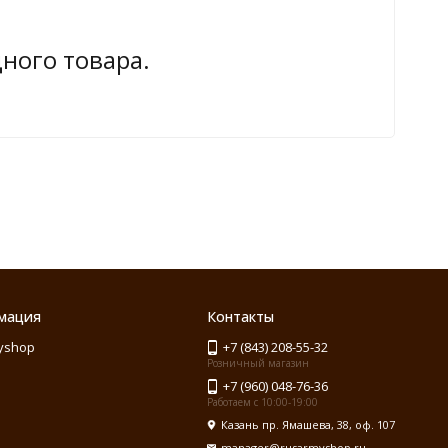
дного товара.
мация
Контакты
yshop
+7 (843) 208-55-32
Розничный магазин
+7 (960) 048-76-36
Работаем с 10:00-19:00
Казань пр. Ямашева, 38, оф. 107
manager@rusarmyshop.ru