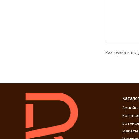
Разгрузки и под
Катало
Армейск
Военная
Военное
Макеты 
Маскиро