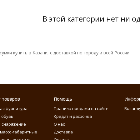
В этой категории нет ни о
сумки купить в Казани, с доставкой по городу и всей России
г товаров
Помощь
Инфор
ая фурнитура
Правила продажи на сайте
Rusarm
 обувь
Кредит и расрочка
 снаряжение
О нас
массо-габаритные
Доставка
вочные сети и
Оплата