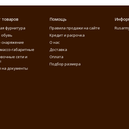
г товаров
Помощь
Инфор
ая фурнитура
Правила продажи на сайте
Rusarm
 обувь
Кредит и расрочка
 снаряжение
О нас
массо-габаритные
Доставка
вочные сети и
Оплата
ы
Подбор размера
 на документы