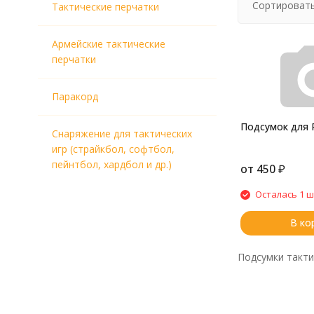
Сортировать
Тактические перчатки
Армейские тактические
перчатки
Паракорд
Подсумок для 
Снаряжение для тактических
игр (страйкбол, софтбол,
пейнтбол, хардбол и др.)
от
450
₽
Осталась 1 ш
В ко
Подсумки тактич