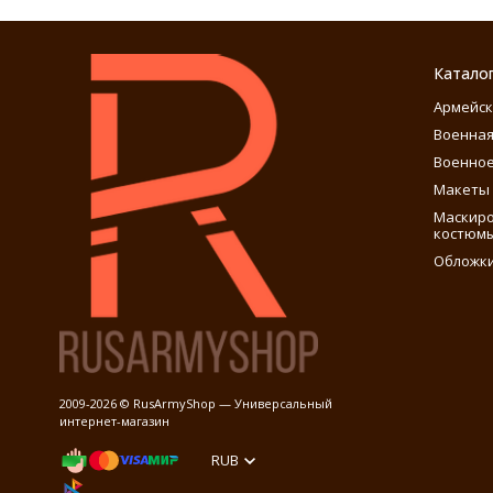
Катало
Армейск
Военная
Военное
Макеты 
Маскиро
костюм
Обложки
2009-2026 © RusArmyShop — Универсальный
интернет-магазин
RUB