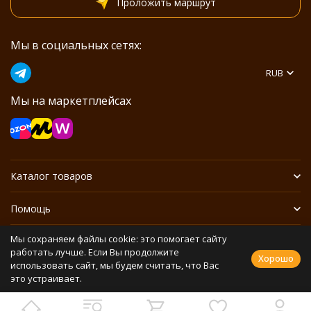
Проложить маршрут
Мы в социальных сетях:
RUB
Мы на маркетплейсах
Каталог товаров
Помощь
Мы сохраняем файлы cookie: это помогает сайту
Информация
работать лучше. Если Вы продолжите
Хорошо
использовать сайт, мы будем считать, что Вас
это устраивает.
Политика персональных данных
Разработано в
bodysite.ru
Webasyst —