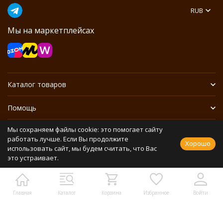
RUB
Мы на маркетплейсах
Каталог товаров
Помощь
Мы сохраняем файлы cookie: это помогает сайту
Информация
работать лучше. Если Вы продолжите
Хорошо
использовать сайт, мы будем считать, что Вас
это устраивает.
Политика персональных данных
Разработано в
bodysite.ru
Webasyst —
Главная
Каталог
Корзина
Избранное
Войти