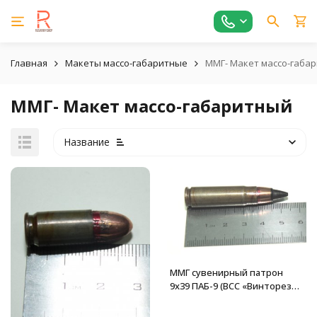
Главная
Макеты массо-габаритные
ММГ- Макет массо-габа
ММГ- Макет массо-габаритный
Название
ММГ сувенирный патрон
9x39 ПАБ-9 (ВСС «Винторез»
и АС «Вал»)