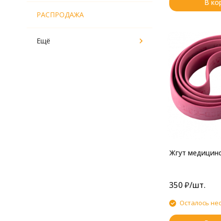
В ко
РАСПРОДАЖА
Ещё
Жгут медицин
350
₽
/
шт.
Осталось не