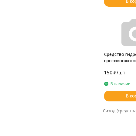
В ко
Средство гидр
противоожого
ранозаживля
150
₽
/
шт.
В наличии
В ко
Сизод (средств