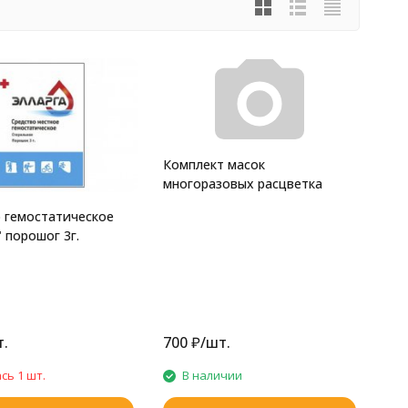
Комплект масок
многоразовых расцветка
 гемостатическое
 порошог 3г.
.
700
₽
/
шт.
сь 1 шт.
В наличии