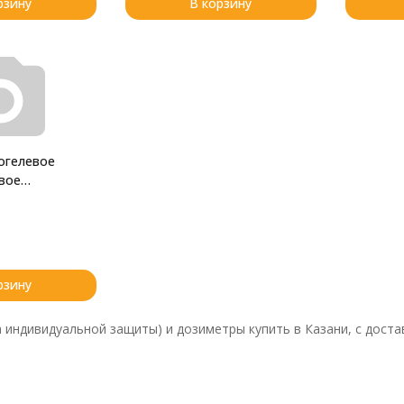
рзину
В корзину
огелевое
вое
ющее
рзину
а индивидуальной защиты) и дозиметры купить в Казани, с доста