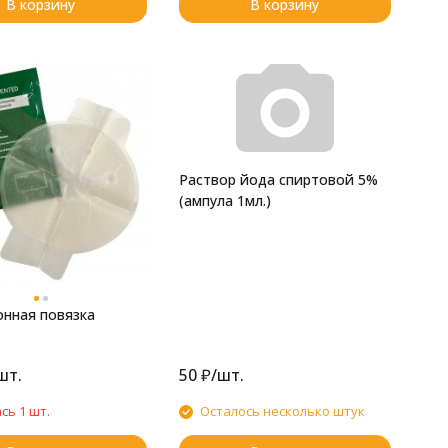
В корзину
В корзину
Раствор йода спиртовой 5%
(ампула 1мл.)
нная повязка
шт.
50
₽
/
шт.
сь 1 шт.
Осталось несколько штук