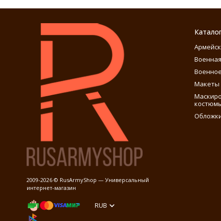
Катало
Армейск
Военная
Военное
Макеты 
Маскиро
костюм
Обложки
2009-2026 © RusArmyShop — Универсальный
интернет-магазин
RUB