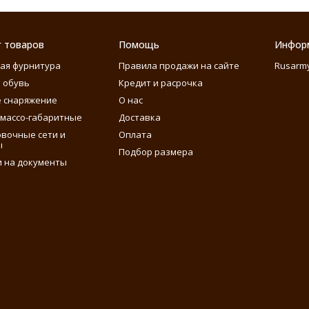
г товаров
Помощь
Инфор
ая фурнитура
Правила продажи на сайте
Rusarm
 обувь
Кредит и расрочка
 снаряжение
О нас
массо-габаритные
Доставка
вочные сети и
Оплата
ы
Подбор размера
 на документы