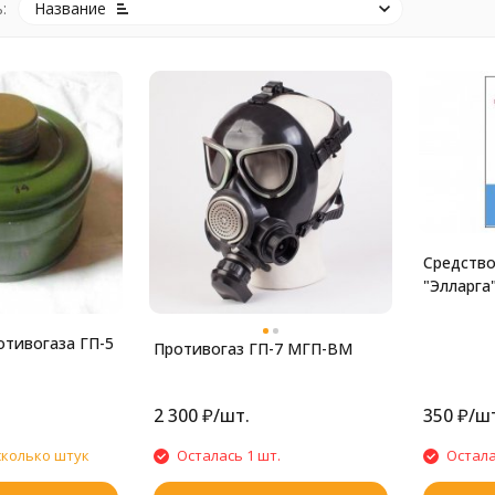
:
Название
Средство
"Элларга"
отивогаза ГП-5
Противогаз ГП-7 МГП-ВМ
2 300
₽
/
шт.
350
₽
/
шт
сколько штук
Осталась 1 шт.
Остала