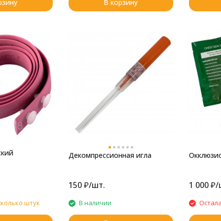
рзину
В корзину
ский
Декомпрессионная игла
Окклюзио
150
₽
/
шт.
1 000
₽
/
сколько штук
В наличии
Остала