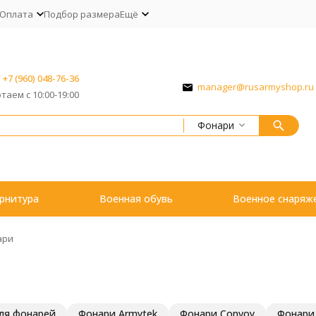
Оплата
Подбор размера
Ещё
+7 (960) 048-76-36
manager@rusarmyshop.ru
таем с 10:00-19:00
Фонари
рнитура
Военная обувь
Военное снаряж
ари
для фонарей
Фонари Armytek
Фонари Convoy
Фонари 