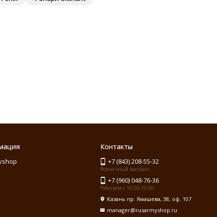
мация
Контакты
yshop
+7 (843) 208-55-32
Розничный магазин
+7 (960) 048-76-36
Работаем с 10:00-19:00
Казань пр. Ямашева, 38, оф. 107
manager@rusarmyshop.ru