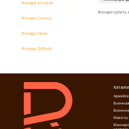
Фонари Armytek
Фонари купить в
Фонари Convoy
Фонари Fenix
Фонари Skilhunt
Катало
Армейск
Военная
Военное
Макеты 
Маскиро