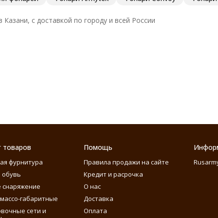
 Казани, с доставкой по городу и всей России
г товаров
Помощь
Инфор
ая фурнитура
Правила продажи на сайте
Rusarm
 обувь
Кредит и расрочка
 снаряжение
О нас
массо-габаритные
Доставка
вочные сети и
Оплата