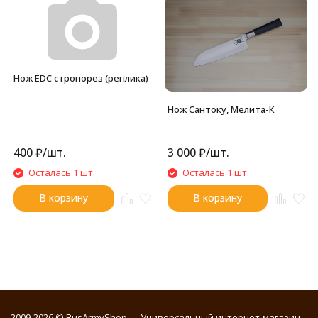
Нож EDC стропорез (реплика)
Нож Сантоку, Мелита-К
400
₽
/
шт.
3 000
₽
/
шт.
Осталась 1 шт.
Осталась 1 шт.
В корзину
В корзину
2009-2026 © RusArmyShop — Универсальный интернет-магазин