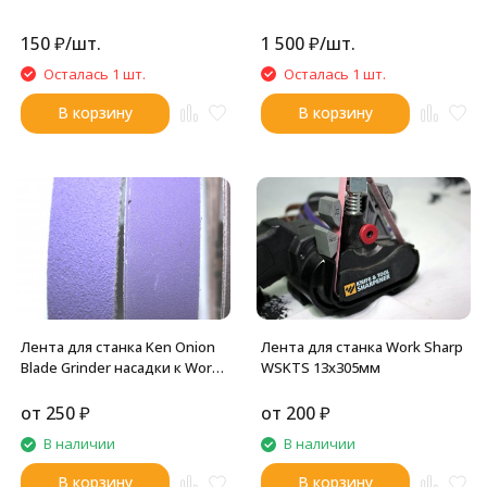
150
₽
/
шт.
1 500
₽
/
шт.
Осталась 1 шт.
Осталась 1 шт.
В корзину
В корзину
Лента для станка Ken Onion
Лента для станка Work Sharp
Blade Grinder насадки к Work
WSKTS 13x305мм
Sharp 25x457мм
от
250
₽
от
200
₽
В наличии
В наличии
В корзину
В корзину