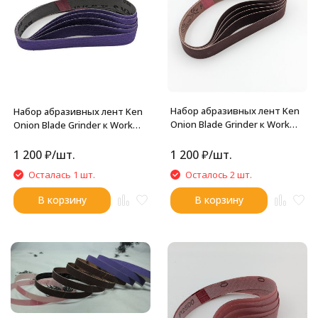
Набор абразивных лент Ken
Набор абразивных лент Ken
Onion Blade Grinder к Work
Onion Blade Grinder к Work
Sharp 25x457мм (600 грит,
Sharp 25x457мм (320 грит,
5штук)
5штук)
1 200
₽
/
шт.
1 200
₽
/
шт.
Осталась 1 шт.
Осталось 2 шт.
В корзину
В корзину