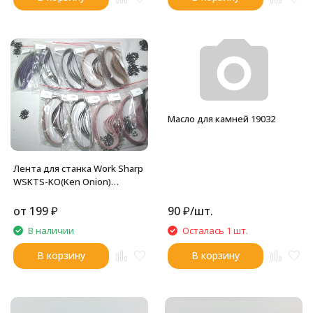
Масло для камней 19032
Лента для станка Work Sharp
WSKTS-KO(Ken Onion)
19x305мм
от
199
₽
90
₽
/
шт.
В наличии
Осталась 1 шт.
В корзину
В корзину