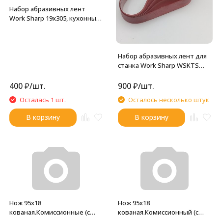
Набор абразивных лент
Work Sharp 19х305, кухонный
№2. (3 ленты)
Набор абразивных лент для
станка Work Sharp WSKTS
13x305мм (2500 грит, 5 штук)
400
₽
/
шт.
900
₽
/
шт.
Осталась 1 шт.
Осталось несколько штук
В корзину
В корзину
Нож 95х18
Нож 95х18
кованая.Комиссионные (с
кованая.Комиссионный (с