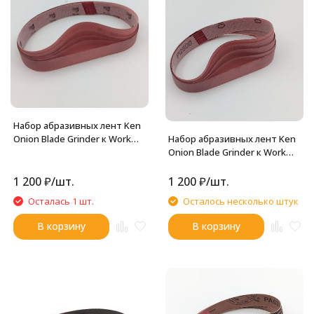
Набор абразивных лент Ken
Набор абразивных лент Ken
Onion Blade Grinder к Work
Onion Blade Grinder к Work
Sharp 25x457мм (1200 грит,
Sharp 25x457мм (2500 грит,
5штук)
5штук)
1 200
₽
/
шт.
1 200
₽
/
шт.
Осталась 1 шт.
Осталось несколько штук
В корзину
В корзину