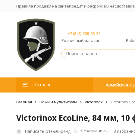
Правила продажи на сайте
Кредит и расрочка
О нас
Доставка
+7 (843) 208-55-32
Розничный магазин
Рабо
Каталог
Армейская фу
Главная
Ножи и мультитулы
Victorinox
Victorinox Ec
Victorinox EcoLine, 84 мм, 1
К сравнению
Написать отзыв
В избранн
Бренд: