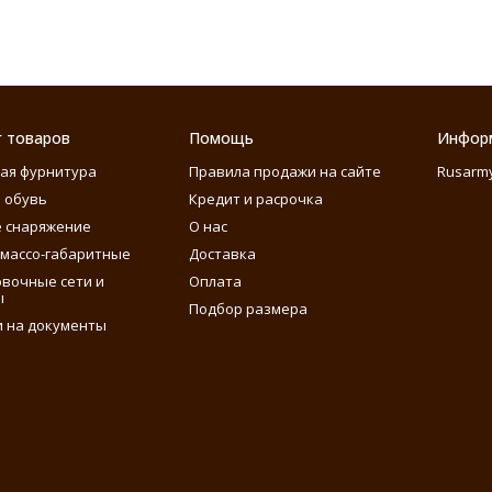
г товаров
Помощь
Инфор
ая фурнитура
Правила продажи на сайте
Rusarm
 обувь
Кредит и расрочка
 снаряжение
О нас
массо-габаритные
Доставка
вочные сети и
Оплата
ы
Подбор размера
 на документы