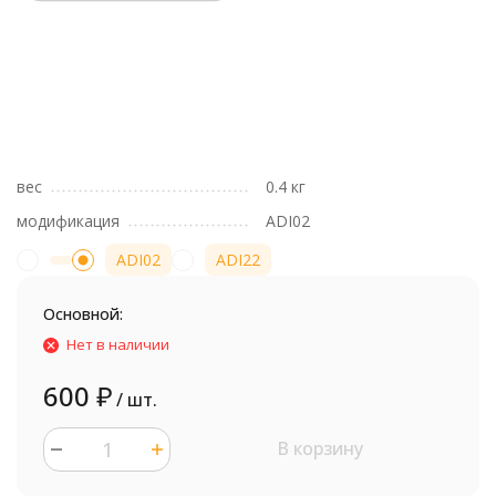
вес
0.4 кг
модификация
ADI02
ADI02
ADI22
Основной:
Нет в наличии
600
₽
/ шт.
В корзину
шт.