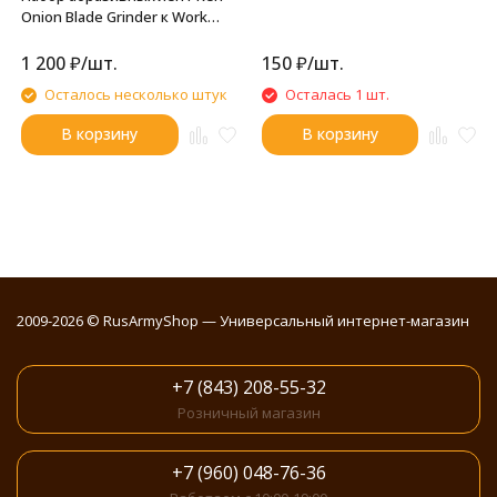
Onion Blade Grinder к Work
Sharp 25x457мм (2500 грит,
5штук)
1 200
₽
/
шт.
150
₽
/
шт.
Осталось несколько штук
Осталась 1 шт.
В корзину
В корзину
2009-2026 © RusArmyShop — Универсальный интернет-магазин
+7 (843) 208-55-32
Розничный магазин
+7 (960) 048-76-36