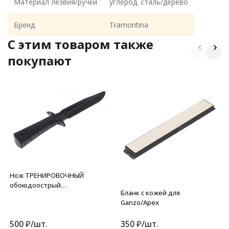
Материал лезвия/ручки
углерод. сталь/дерево
Бренд
Tramontina
C этим товаром также
покупают
Нож ТРЕНИРОВОЧНЫЙ
обоюдоострый
Бланк с кожей для
твердый(пластик)
Ganzo/Apex
500
₽
/
шт.
350
₽
/
шт.