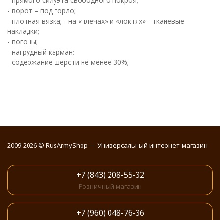
- прямого силуэта свободного покроя;
- ворот – под горло;
- плотная вязка; - на «плечах» и «локтях» - тканевые
накладки;
- погоны;
- нагрудный карман;
- содержание шерсти не менее 30%;
2009-2026 © RusArmyShop — Универсальный интернет-магазин
+7 (843) 208-55-32
Розничный магазин
+7 (960) 048-76-36