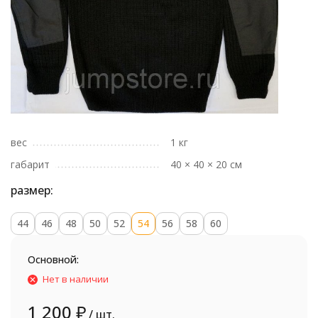
вес
1 кг
габарит
40 × 40 × 20 см
размер:
44
46
48
50
52
54
56
58
60
Основной:
Нет в наличии
1 200
₽
/ шт.