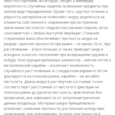
либо посторонним, во-вторых, сводят к минимуму
вероятность случайных зацепов за внешние предметы при
любом виде передвижения. Кроме того, круглое сечение и
упругость материала не позволяют шнуру зацепиться за
элементы собственного снаряжения при экстренном
извлечении пистолета: гладкая пластиковая спираль легко
«скатывается» с любых выступов амуниции. Стальная
стержневая жила обеспечивает прочность шнура на
разрыв: гарантия прочности при рывке – не менее 20 кг, при
растягивании – втрое больше; а также приводит шнур в
исходное «сжатое» положение при возвращении оружия в
кобуру. Конструкция крепежных элементов – мягкая петля и
металлический карабин – исключает возможность
случайного расстегивания: в стандартном варианте петля
фиксируется на поясном ремне, карабин – на антабке
пистолета. Длина шнура в растянутом состоянии точно
соответствует расстоянию от места его фиксации на
поясном ремне до рукояти пистолета, практически без
провисания, вне зависимости от антропометрических
данных владельца. Материал шнура принципиально
исключает снижение прочности, растяжение вследствие
размокания, или деформацию, потерю эластичности в