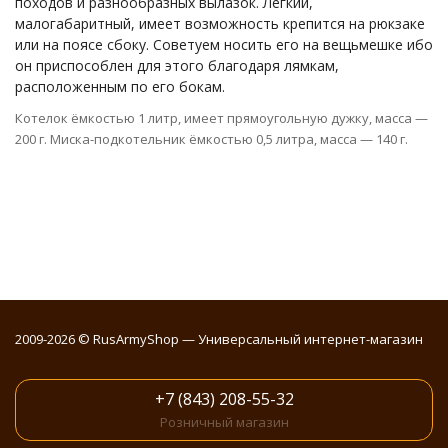
походов и разнообразных вылазок. Легкий,
малогабаритный, имеет возможность крепится на рюкзаке
или на поясе сбоку. Советуем носить его на вещьмешке ибо
он приспособлен для этого благодаря лямкам,
расположенным по его бокам.
Котелок ёмкостью 1 литр, имеет прямоугольную дужку, масса —
200 г. Миска-подкотельник ёмкостью 0,5 литра, масса — 140 г.
2009-2026 © RusArmyShop — Универсальный интернет-магазин
+7 (843) 208-55-32
Розничный магазин