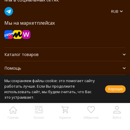
RUB
Мы на маркетплейсах
Каталог товаров
Помощь
Мы сохраняем файлы cookie: это помогает сайту
Информация
работать лучше. Если Вы продолжите
Хорошо
использовать сайт, мы будем считать, что Вас
это устраивает.
Политика персональных данных
Разработано в
bodysite.ru
Webasyst —
Главная
Каталог
Корзина
Избранное
Войти