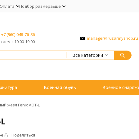
Оплата
Подбор размера
Ещё
+7 (960) 048-76-36
manager@rusarmyshop.ru
таем с 10:00-19:00
Все категории
рнитура
Военная обувь
Военное снаряж
ый жезл Fenix AOT-L
-L
ое
Поделиться