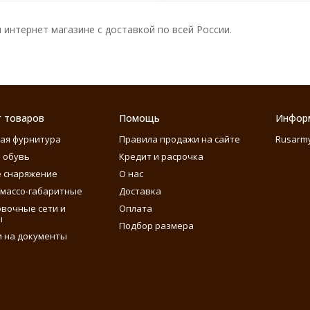
интернет магазине с доставкой по всей России.
г товаров
Помощь
Инфор
ая фурнитура
Правила продажи на сайте
Rusarm
 обувь
Кредит и расрочка
 снаряжение
О нас
массо-габаритные
Доставка
вочные сети и
Оплата
ы
Подбор размера
 на документы