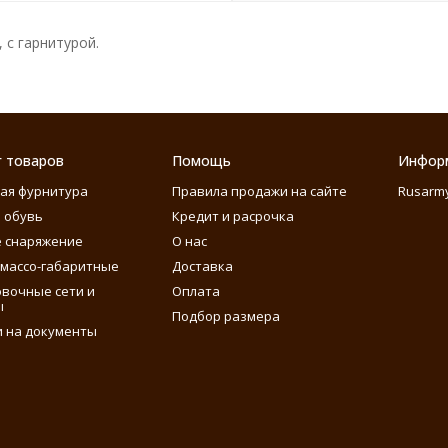
с гарнитурой.
г товаров
Помощь
Инфор
ая фурнитура
Правила продажи на сайте
Rusarm
 обувь
Кредит и расрочка
 снаряжение
О нас
массо-габаритные
Доставка
вочные сети и
Оплата
ы
Подбор размера
 на документы