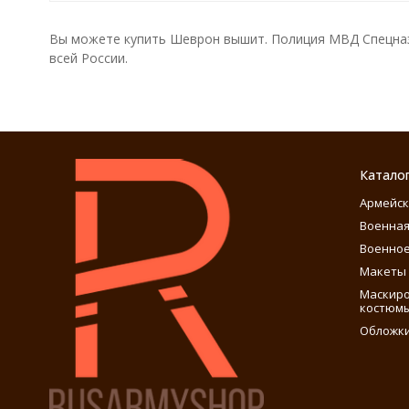
Вы можете купить Шеврон вышит. Полиция МВД Спецназ 
всей России.
Катало
Армейск
Военная
Военное
Макеты 
Маскиро
костюм
Обложки