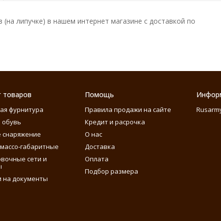
(на липучке) в нашем интернет магазине с доставкой по
г товаров
Помощь
Инфор
ая фурнитура
Правила продажи на сайте
Rusarm
 обувь
Кредит и расрочка
 снаряжение
О нас
массо-габаритные
Доставка
вочные сети и
Оплата
ы
Подбор размера
 на документы