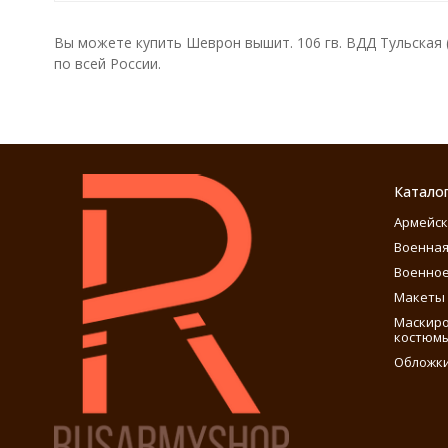
Вы можете купить Шеврон вышит. 106 гв. ВДД Тульская (
по всей России.
Катало
Армейск
Военная
Военное
Макеты 
Маскиро
костюм
Обложки