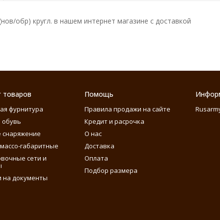
нов/обр) кругл. в нашем интернет магазине с доставкой
г товаров
Помощь
Инфор
ая фурнитура
Правила продажи на сайте
Rusarm
 обувь
Кредит и расрочка
 снаряжение
О нас
массо-габаритные
Доставка
вочные сети и
Оплата
ы
Подбор размера
 на документы