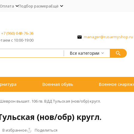
Оплата
Подбор размера
Ещё
+7 (960) 048-76-36
manager@rusarmyshop.ru
таем с 10:00-19:00
Все категории
рнитура
Военная обувь
Военное снаряж
Шеврон вышит. 106 гв. ВДД Тульская (нов/обр) кругл.
ульская (нов/обр) кругл.
В избранное
Поделиться