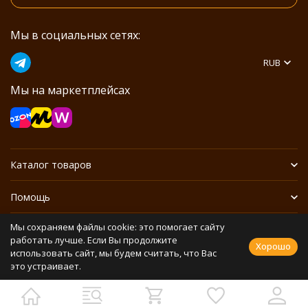
Мы в социальных сетях:
RUB
Мы на маркетплейсах
Каталог товаров
Помощь
Мы сохраняем файлы cookie: это помогает сайту
Информация
работать лучше. Если Вы продолжите
Хорошо
использовать сайт, мы будем считать, что Вас
это устраивает.
Политика персональных данных
Разработано в
bodysite.ru
Webasyst —