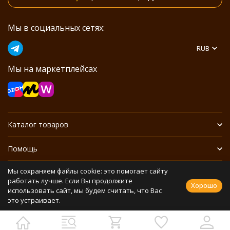
Мы в социальных сетях:
RUB
Мы на маркетплейсах
Каталог товаров
Помощь
Мы сохраняем файлы cookie: это помогает сайту
Информация
работать лучше. Если Вы продолжите
Хорошо
использовать сайт, мы будем считать, что Вас
это устраивает.
Политика персональных данных
Разработано в
bodysite.ru
Webasyst —