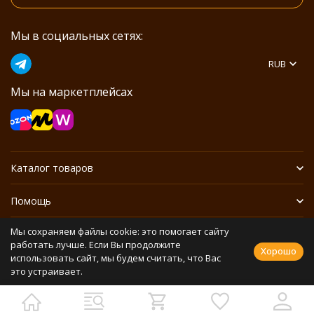
Мы в социальных сетях:
RUB
Мы на маркетплейсах
Каталог товаров
Помощь
Мы сохраняем файлы cookie: это помогает сайту
Информация
работать лучше. Если Вы продолжите
Хорошо
использовать сайт, мы будем считать, что Вас
это устраивает.
Политика персональных данных
Разработано в
bodysite.ru
Webasyst —