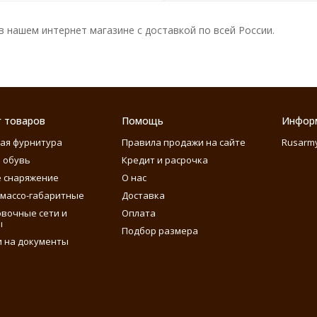
 нашем интернет магазине с доставкой по всей России.
г товаров
Помощь
Инфор
ая фурнитура
Правила продажи на сайте
Rusarm
 обувь
Кредит и расрочка
 снаряжение
О нас
массо-габаритные
Доставка
вочные сети и
Оплата
ы
Подбор размера
 на документы