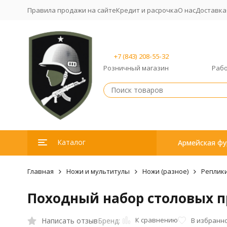
Правила продажи на сайте
Кредит и расрочка
О нас
Доставка
+7 (843) 208-55-32
Розничный магазин
Рабо
Каталог
Армейская фу
Главная
Ножи и мультитулы
Ножи (разное)
Реплик
Походный набор столовых 
К сравнению
Написать отзыв
В избранн
Бренд: