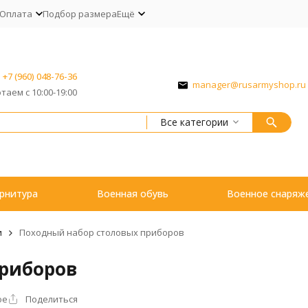
Оплата
Подбор размера
Ещё
+7 (960) 048-76-36
manager@rusarmyshop.ru
таем с 10:00-19:00
Все категории
рнитура
Военная обувь
Военное снаряж
и
Походный набор столовых приборов
приборов
ое
Поделиться