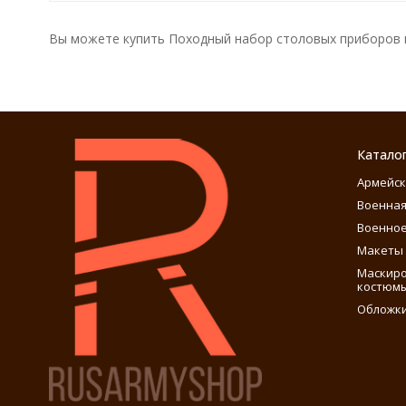
Вы можете купить Походный набор столовых приборов в
Катало
Армейск
Военная
Военное
Макеты 
Маскиро
костюм
Обложки