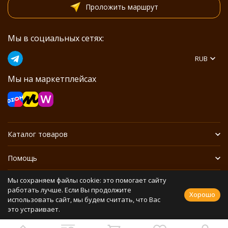
Проложить маршрут
Мы в социальных сетях:
RUB
Мы на маркетплейсах
Каталог товаров
Помощь
Мы сохраняем файлы cookie: это помогает сайту
Информация
работать лучше. Если Вы продолжите
Хорошо
использовать сайт, мы будем считать, что Вас
это устраивает.
Политика персональных данных