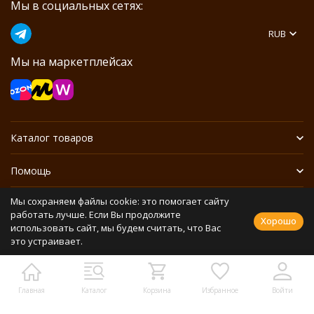
Мы в социальных сетях:
RUB
Мы на маркетплейсах
Каталог товаров
Помощь
Мы сохраняем файлы cookie: это помогает сайту
Информация
работать лучше. Если Вы продолжите
Хорошо
использовать сайт, мы будем считать, что Вас
это устраивает.
Политика персональных данных
Разработано в
bodysite.ru
Webasyst —
Главная
Каталог
Корзина
Избранное
Войти