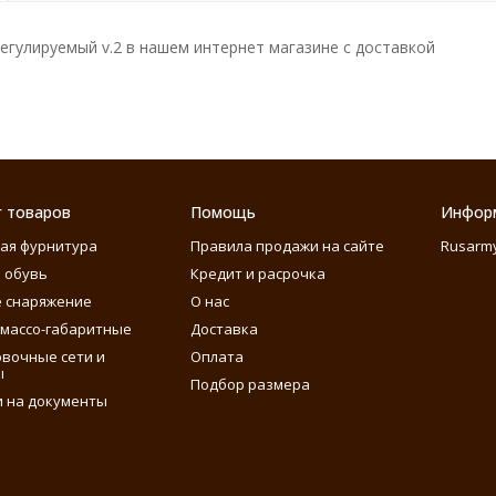
регулируемый v.2 в нашем интернет магазине с доставкой
г товаров
Помощь
Инфор
ая фурнитура
Правила продажи на сайте
Rusarm
 обувь
Кредит и расрочка
 снаряжение
О нас
массо-габаритные
Доставка
вочные сети и
Оплата
ы
Подбор размера
 на документы