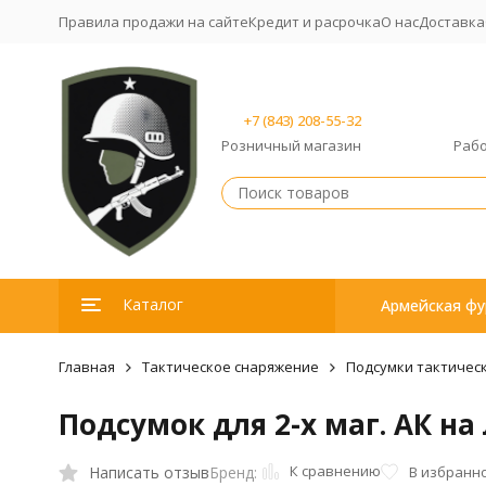
Правила продажи на сайте
Кредит и расрочка
О нас
Доставка
+7 (843) 208-55-32
Розничный магазин
Рабо
Каталог
Армейская фу
Главная
Тактическое снаряжение
Подсумки тактичес
Подсумок для 2-х маг. АК н
К сравнению
Написать отзыв
В избранн
Бренд: