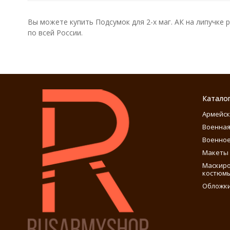
Вы можете купить Подсумок для 2-х маг. АК на липучке 
по всей России.
Катало
Армейск
Военная
Военное
Макеты 
Маскиро
костюм
Обложки