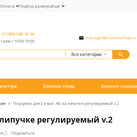
Оплата
Подбор размера
Ещё
+7 (960) 048-76-36
manager@rusarmyshop.ru
таем с 10:00-19:00
Все категории
рнитура
Военная обувь
Военное снаряж
кие
Подсумок для 2-х маг. АК на липучке регулируемый v.2
а липучке регулируемый v.2
ое
Поделиться