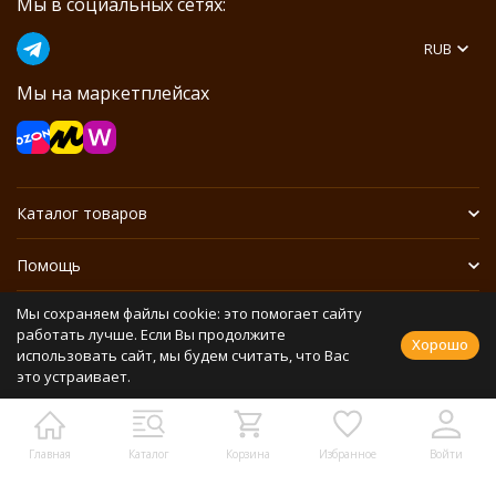
Мы в социальных сетях:
RUB
Мы на маркетплейсах
Каталог товаров
Помощь
Мы сохраняем файлы cookie: это помогает сайту
Информация
работать лучше. Если Вы продолжите
Хорошо
использовать сайт, мы будем считать, что Вас
это устраивает.
Политика персональных данных
Разработано в
bodysite.ru
Webasyst —
Главная
Каталог
Корзина
Избранное
Войти