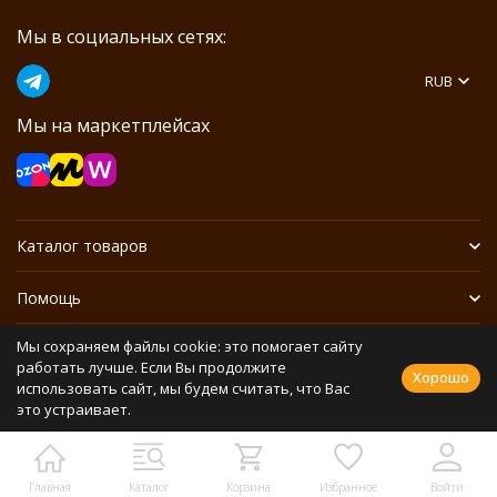
Мы в социальных сетях:
RUB
Мы на маркетплейсах
Каталог товаров
Помощь
Мы сохраняем файлы cookie: это помогает сайту
Информация
работать лучше. Если Вы продолжите
Хорошо
использовать сайт, мы будем считать, что Вас
это устраивает.
Политика персональных данных
Разработано в
bodysite.ru
Webasyst —
Главная
Каталог
Корзина
Избранное
Войти