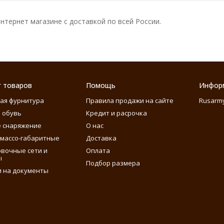
тернет магазине с доставкой по всей России.
г товаров
Помощь
Инфор
ая фурнитура
Правила продажи на сайте
Rusarm
 обувь
Кредит и расрочка
 снаряжение
О нас
массо-габаритные
Доставка
вочные сети и
Оплата
ы
Подбор размера
 на документы