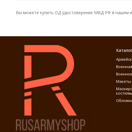
Вы можете купить ОД удостоверение МВД РФ в нашем ин
Катало
Армейск
Военная
Военное
Макеты 
Маскиро
костюм
Обложки