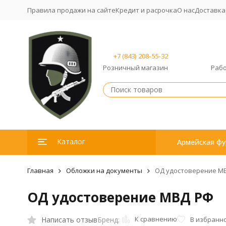
Правила продажи на сайте
Кредит и расрочка
О нас
Доставка
+7 (843) 208-55-32
Розничный магазин
Рабо
Каталог
Армейская фу
Главная
Обложки на документы
ОД удостоверение М
ОД удостоверение МВД РФ
К сравнению
Написать отзыв
В избранн
Бренд: