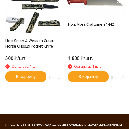
Нож Mora Craftsmen 1442
Нож Smith & Wesson Cuttin
Horse CH0029 Pocket Knife
500
₽
/
шт.
1 800
₽
/
шт.
Осталась 1 шт.
Осталась 1 шт.
В корзину
В корзину
2009-2026 © RusArmyShop — Универсальный интернет-магазин