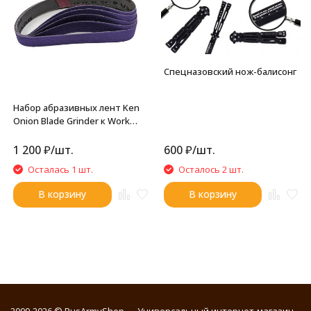
Спецназовский нож-балисонг
Набор абразивных лент Ken
Onion Blade Grinder к Work
Sharp 25x457мм (320 грит,
5штук)
1 200
₽
/
шт.
600
₽
/
шт.
Осталась 1 шт.
Осталось 2 шт.
В корзину
В корзину