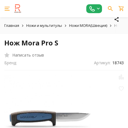
Главная
Ножи и мультитулы
Ножи MORA(Швеция)
Нож Mor
Нож Mora Pro S
Написать отзыв
Бренд:
Артикул:
18743