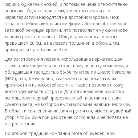
серии бюджетных ножей, и потому ее цена относительно
невысока. Однако, при этом, качество ножа и его
характеристики находятся на достойном уровне. Нож
оснащен небольшим клинком формы drop-point с прямой
заточкой режущей кромки, что позволяет ему одинаково
хорошо резать и колоть. Общая длина ножа немного
превышает 20 см, а на лезвие толщиной в обухе 2 мм,
приходится чуть больше 9 см.
Для изготовления лезвия, использована нержавеющая
сталь, произведенная по секретному рецепту компании, и
обладающая твердостью 56-58 пунктов по шкале Роквелла
(HRC), что, безусловно, сказывается на показателях
прочности и износостойкости, а также позволяет ножу
долго удерживать остроту. Для эргономичной рукоятки
использован черный прорезиненный пластик и вставка
синего цвета, на которой выгравирована надпись Morakniv.
В области сочленения лезвия и рукоятки, имеется удобный
упор, чтобы рука при работе не соскочила и не попала на
острое лезвие.
По доброй традиции компании Mora of Sweden, нож