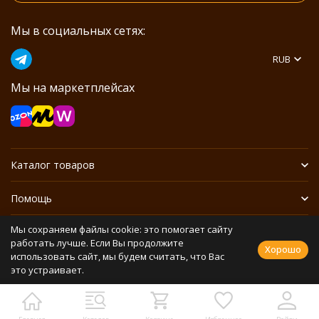
Мы в социальных сетях:
RUB
Мы на маркетплейсах
Каталог товаров
Помощь
Мы сохраняем файлы cookie: это помогает сайту
Информация
работать лучше. Если Вы продолжите
Хорошо
использовать сайт, мы будем считать, что Вас
это устраивает.
Политика персональных данных
Разработано в
bodysite.ru
Webasyst —