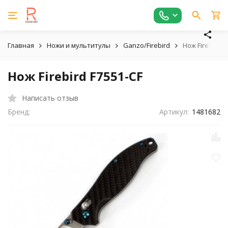
Главная
Ножи и мультитулы
Ganzo/Firebird
Нож Firebird F
Нож Firebird F7551-CF
Написать отзыв
Бренд:
Артикул:
1481682