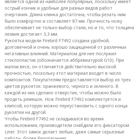
является одной из наиболее популярных, поскольку имеет
острый кончик и удобные для разных видов работ
очертания. Длина клинка достаточна, чтобы резать ним
было комфортно и составляет 87 мм. Прочность ножу
обеспечивает не только выбор стали, но и то, что толщина
лезвия достигает 3,3 мм.
Рукоятка модели Firebird F7492 создана удобной,
долговечной и очень хорошо защищенной от различных
негативных влияний. Материалом для нее послужил
стеклопластик (обозначается аббревиатурой G10). При
малом весе, он отличается действительно высокой
прочностью, поскольку этот материал входит в число
композитов. Покупателям предоставляется выбор из трех
цветов рукояток: оранжевого, черного и зеленого. В
каждой из них сделано отверстие, чтобы можно было
продеть ремешок. Нож Firebird F7492 комплектуется и
клипсой, которую можно переустановить с одного конца
рукоятки на другой.
Чтобы Firebird F7492 не складывался во время
использования, производители снабдили его фиксатором
Liner. Этот замок делает любые, даже самые серьезные
работы, более безопасными.