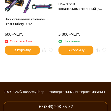
Нож 95х18
кованая.Комиссионный (с
коллекции.подарочный)
Нож с гаечными ключами
Frost Cutlery FC12
600
₽
/
шт.
5 000
₽
/
шт.
Осталась 1 шт.
В наличии
В корзину
В корзину
2009-2026 © RusArmyShop — Универсальный интернет-магазин
+7 (843) 208-55-32