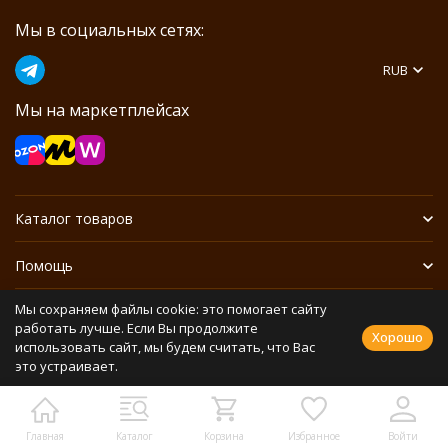
Мы в социальных сетях:
RUB
Мы на маркетплейсах
Каталог товаров
Помощь
Мы сохраняем файлы cookie: это помогает сайту
Информация
работать лучше. Если Вы продолжите
Хорошо
использовать сайт, мы будем считать, что Вас
это устраивает.
Политика персональных данных
Разработано в
bodysite.ru
Webasyst —
Главная
Каталог
Корзина
Избранное
Войти