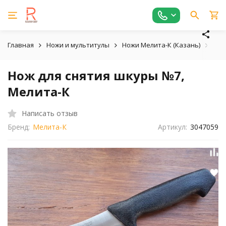
Главная
Ножи и мультитулы
Ножи Мелита-К (Казань)
Хоз
Нож для снятия шкуры №7,
Мелита-К
Написать отзыв
Бренд:
Мелита-К
Артикул:
3047059