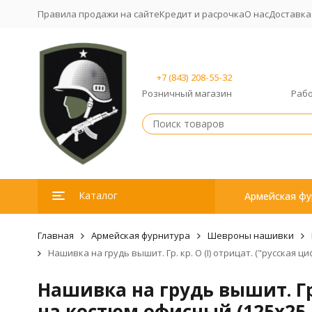
Правила продажи на сайте
Кредит и расрочка
О нас
Доставка
+7 (843) 208-55-32
Розничный магазин
Рабо
Каталог
Армейская фу
Главная
Армейская фурнитура
Шевроны нашивки
Нашивка на грудь вышит. Гр. кр. O (I) отрицат. ("русская ц
Нашивка на грудь вышит. Гр. 
на костюм офисный (125x25