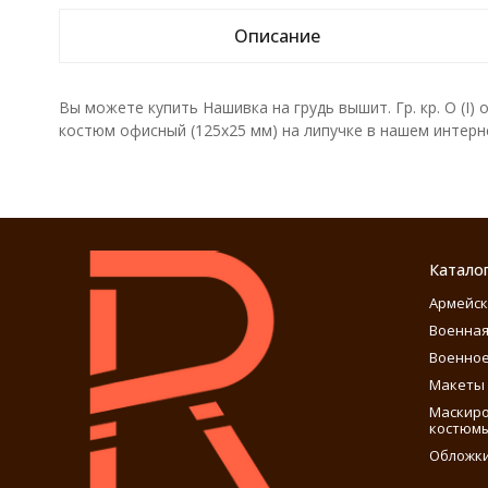
Описание
Вы можете купить Нашивка на грудь вышит. Гр. кр. O (I) о
костюм офисный (125x25 мм) на липучке в нашем интерне
Катало
Армейск
Военная
Военное
Макеты 
Маскиро
костюм
Обложки