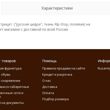
Характеристики
трицат. ("русская цифра", ткань Rip-Stop, полевая) на
т магазине с доставкой по всей России.
г товаров
Помощь
Инфор
ая фурнитура
Правила продажи на сайте
Rusarm
 обувь
Кредит и расрочка
 снаряжение
О нас
массо-габаритные
Доставка
вочные сети и
Оплата
ы
Подбор размера
 на документы