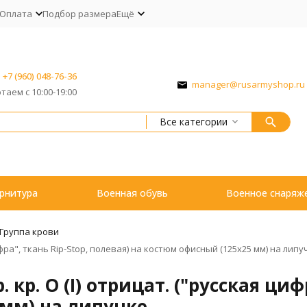
Оплата
Подбор размера
Ещё
+7 (960) 048-76-36
manager@rusarmyshop.ru
таем с 10:00-19:00
Все категории
рнитура
Военная обувь
Военное снаряж
Группа крови
ифра", ткань Rip-Stop, полевая) на костюм офисный (125x25 мм) на липу
кр. O (I) отрицат. ("русская цифр
 мм) на липучке