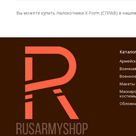
Вы можете купить Налокотники X-Form (СПЛАВ) в нашем 
Катало
Армейск
Военная
Военное
Макеты 
Маскиро
костюм
Обложки