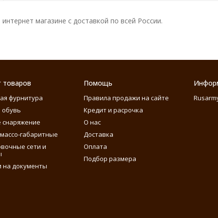
интернет магазине с доставкой по всей России.
г товаров
Помощь
Инфор
ая фурнитура
Правила продажи на сайте
Rusarm
 обувь
Кредит и расрочка
 снаряжение
О нас
массо-габаритные
Доставка
вочные сети и
Оплата
ы
Подбор размера
 на документы