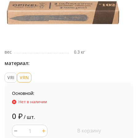
вес
0.3 кг
материал:
VRI
VRN
Основной:
Нет в наличии
0
₽
/ шт.
В корзину