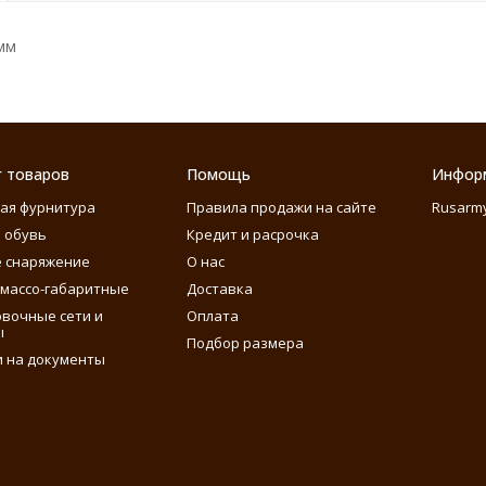
мм
г товаров
Помощь
Инфор
ая фурнитура
Правила продажи на сайте
Rusarm
 обувь
Кредит и расрочка
 снаряжение
О нас
массо-габаритные
Доставка
вочные сети и
Оплата
ы
Подбор размера
 на документы