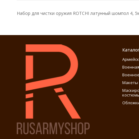
Набор для чистки оружия ROTCHI латунный шомпол 4, 5
Катало
Армейск
Военная
Военное
Макеты 
Маскиро
костюм
Обложки