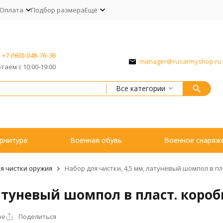
Оплата
Подбор размера
Ещё
+7 (960) 048-76-36
manager@rusarmyshop.ru
таем с 10:00-19:00
Все категории
рнитура
Военная обувь
Военное снаряж
я чистки оружия
Набор для чистки, 4,5 мм, латуневый шомпол в пл
атуневый шомпол в пласт. короб
ое
Поделиться