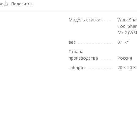
ое
Поделиться
Модель станка:
Work Shar
Tool Sha
Mk.2 (WS
вес
0.1 кг
Страна
производства
Россия
габарит
20 × 20 ×