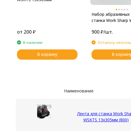
Набор абразивных 
станка Work Sharp
13x305мм (2500 гри
от
200
₽
900
₽
/
шт.
В наличии
Осталось нескол
В корзину
В корзин
Наименование
Лента для станка Work Sha
WSKTS 13x305мм (800)