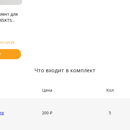
лент для
 WSKTS
т, 5 штук)
ько штук
у
Что входит в комплект
Цена
Кол
rp
200
₽
5