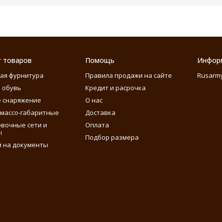
г товаров
Помощь
Инфор
ая фурнитура
Правила продажи на сайте
Rusarm
 обувь
Кредит и расрочка
 снаряжение
О нас
массо-габаритные
Доставка
вочные сети и
Оплата
ы
Подбор размера
 на документы