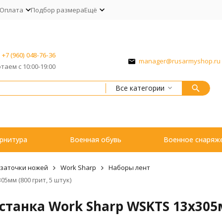
Оплата
Подбор размера
Ещё
+7 (960) 048-76-36
manager@rusarmyshop.ru
таем с 10:00-19:00
Все категории
рнитура
Военная обувь
Военное снаряж
 заточки ножей
Work Sharp
Наборы лент
5мм (800 грит, 5 штук)
танка Work Sharp WSKTS 13x305м