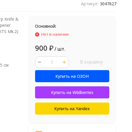
Артикул:
3047627
p Knife &
rpener
Основной:
KTS Mk.2)
Нет в наличии
900
₽
/ шт.
В корзину
 5 см
шт.
Купить на ОЗОН
Купить на Wildberries
Купить на Yandex