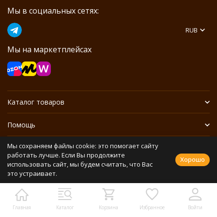
Мы в социальных сетях:
RUB
Мы на маркетплейсах
Каталог товаров
Помощь
Мы сохраняем файлы cookie: это помогает сайту
Информация
работать лучше. Если Вы продолжите
Хорошо
использовать сайт, мы будем считать, что Вас
это устраивает.
Политика персональных данных
Разработано в
bodysite.ru
Webasyst —
Главная
Каталог
Корзина
Избранное
Войти