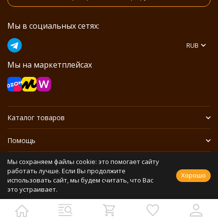
Мы в социальных сетях:
RUB
Мы на маркетплейсах
Каталог товаров
Помощь
Мы сохраняем файлы cookie: это помогает сайту
Информация
работать лучше. Если Вы продолжите
Хорошо
использовать сайт, мы будем считать, что Вас
это устраивает.
Политика персональных данных
Разработано в
bodysite.ru
Webasyst —