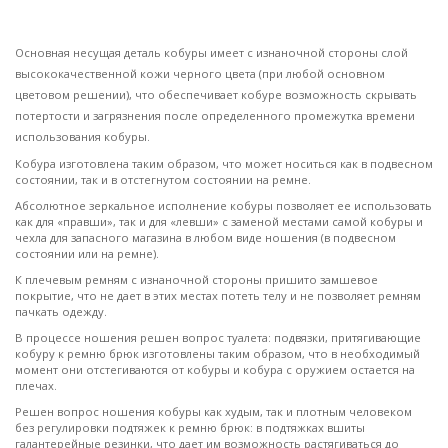
Основная несущая деталь кобуры имеет с изнаночной стороны слой
высококачественной кожи черного цвета (при любой основном
цветовом решении), что обеспечивает кобуре возможность скрывать
потертости и загрязнения после определенного промежутка времени
использования кобуры.
Кобура изготовлена таким образом, что может носиться как в подвесном
состоянии, так и в отстегнутом состоянии на ремне.
Абсолютное зеркальное исполнение кобуры позволяет ее использовать
как для «правши», так и для «левши» с заменой местами самой кобуры и
чехла для запасного магазина в любом виде ношения (в подвесном
состоянии или на ремне).
К плечевым ремням с изнаночной стороны пришито замшевое
покрытие, что не дает в этих местах потеть телу и не позволяет ремням
пачкать одежду.
В процессе ношения решен вопрос туалета: подвязки, притягивающие
кобуру к ремню брюк изготовлены таким образом, что в необходимый
момент они отстегиваются от кобуры и кобура с оружием остается на
плечах.
Решен вопрос ношения кобуры как худым, так и плотным человеком
без регулировки подтяжек к ремню брюк: в подтяжках вшиты
галантерейные резинки, что дает им возможность растягиваться до