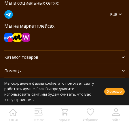
Мы в социальных сетях:
RUB
Мы на маркетплейсах
Каталог товаров
Помощь
Мы сохраняем файлы cookie: это помогает сайту
Информация
работать лучше. Если Вы продолжите
Хорошо
использовать сайт, мы будем считать, что Вас
это устраивает.
Политика персональных данных
Разработано в
bodysite.ru
Webasyst —
Главная
Каталог
Корзина
Избранное
Войти