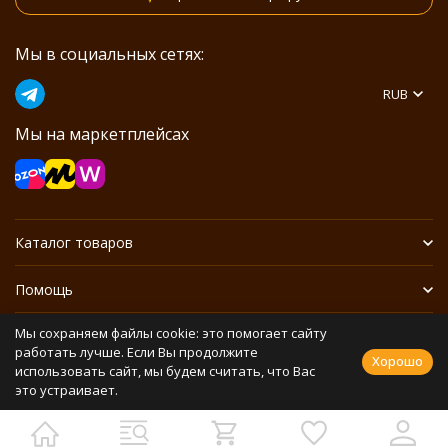
Мы в социальных сетях:
RUB
Мы на маркетплейсах
Каталог товаров
Помощь
Мы сохраняем файлы cookie: это помогает сайту
Информация
работать лучше. Если Вы продолжите
Хорошо
использовать сайт, мы будем считать, что Вас
это устраивает.
Политика персональных данных
Разработано в
bodysite.ru
Webasyst —