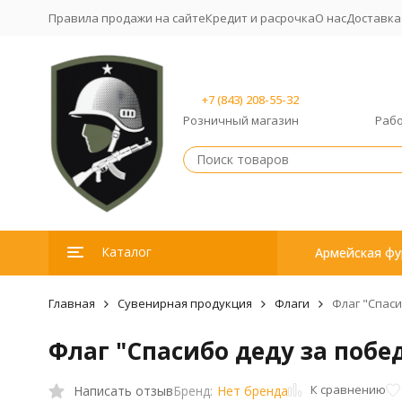
Правила продажи на сайте
Кредит и расрочка
О нас
Доставка
+7 (843) 208-55-32
Розничный магазин
Рабо
Каталог
Армейская фу
Главная
Сувенирная продукция
Флаги
Флаг "Cпаси
Флаг "Cпасибо деду за побе
К сравнению
Написать отзыв
Бренд:
Нет бренда