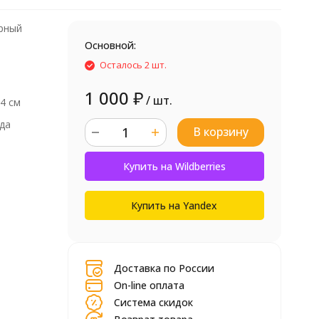
рный
Основной:
Осталось 2 шт.
1 000
₽
/ шт.
 4 см
да
В корзину
шт.
Купить на Wildberries
Купить на Yandex
Доставка по России
On-line оплата
Система скидок