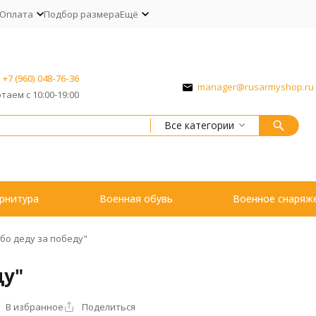
Оплата
Подбор размера
Ещё
+7 (960) 048-76-36
manager@rusarmyshop.ru
таем с 10:00-19:00
Все категории
рнитура
Военная обувь
Военное снаряж
бо деду за победу"
ду"
В избранное
Поделиться