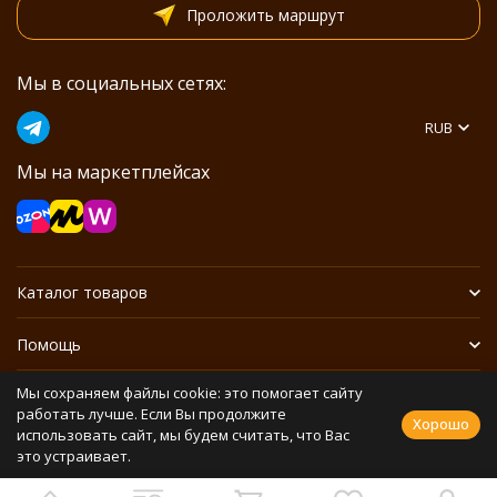
Проложить маршрут
Мы в социальных сетях:
RUB
Мы на маркетплейсах
Каталог товаров
Помощь
Мы сохраняем файлы cookie: это помогает сайту
Информация
работать лучше. Если Вы продолжите
Хорошо
использовать сайт, мы будем считать, что Вас
это устраивает.
Политика персональных данных