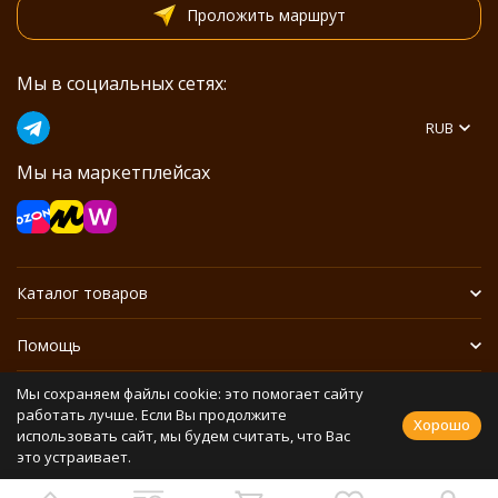
Проложить маршрут
Мы в социальных сетях:
RUB
Мы на маркетплейсах
Каталог товаров
Помощь
Мы сохраняем файлы cookie: это помогает сайту
Информация
работать лучше. Если Вы продолжите
Хорошо
использовать сайт, мы будем считать, что Вас
это устраивает.
Политика персональных данных