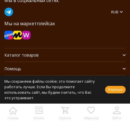
Мы в социальных сетях:
RUB
Мы на маркетплейсах
Каталог товаров
Помощь
Мы сохраняем файлы cookie: это помогает сайту
Информация
работать лучше. Если Вы продолжите
Хорошо
использовать сайт, мы будем считать, что Вас
это устраивает.
Политика персональных данных
Разработано в
bodysite.ru
Webasyst —
Главная
Каталог
Корзина
Избранное
Войти